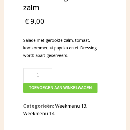
zalm
€
9,00
Salade met gerookte zalm, tomaat,
komkommer, ui paprika en ei. Dressing
wordt apart geserveerd.
Salade
met
gerookte
TOEVOEGEN AAN WINKELWAGEN
zalm
aantal
Categorieën:
Weekmenu 13
,
Weekmenu 14