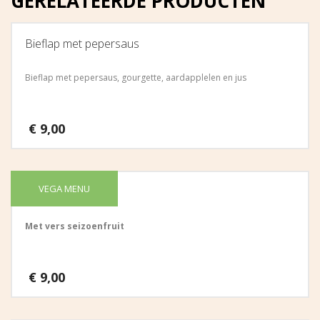
GERELATEERDE PRODUCTEN
Bieflap met pepersaus
Bieflap met pepersaus, gourgette, aardapplelen en jus
€
9,00
VEGA MENU
Vers fruit
Met vers seizoenfruit
€
9,00