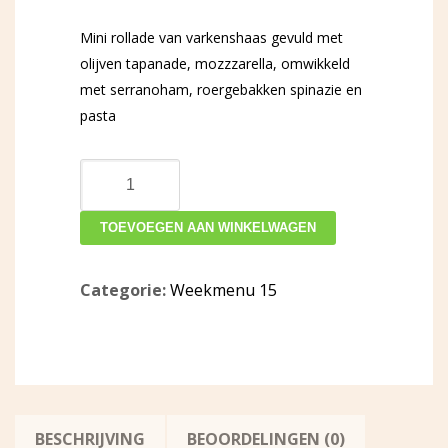
Mini rollade van varkenshaas gevuld met
olijven tapanade, mozzzarella, omwikkeld
met serranoham, roergebakken spinazie en
pasta
Mini
rollade
van
TOEVOEGEN AAN WINKELWAGEN
varkenshaas
aantal
Categorie:
Weekmenu 15
BESCHRIJVING
BEOORDELINGEN (0)